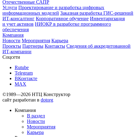
Отечественные САПР
Услуги
Проектирование и разработка цифровых
информационных моделей
Заказная разработка ГИС‑решений
ИТ-консалтинг
Корпоративное обучение
Инвентаризация
и учет активов
НИОКР в разработке программного
обеспечения
Компания
Новости
Мероприятия
Карьера
Проекты
Партнеры
Контакты
Сведения об аккредитованной
ИТ-компании
Соцсети
Rutube
Telegram
ВКонтакте
MAX
©1989—2026 НТЦ Конструктор
сайт разработан в
dotorg
Компания
В раздел
Новости
Мероприятия
Карьера