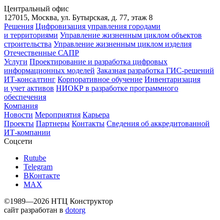
Центральный офис
127015, Москва, ул. Бутырская, д. 77, этаж 8
Решения
Цифровизация управления городами
и территориями
Управление жизненным циклом объектов
строительства
Управление жизненным циклом изделия
Отечественные САПР
Услуги
Проектирование и разработка цифровых
информационных моделей
Заказная разработка ГИС‑решений
ИТ-консалтинг
Корпоративное обучение
Инвентаризация
и учет активов
НИОКР в разработке программного
обеспечения
Компания
Новости
Мероприятия
Карьера
Проекты
Партнеры
Контакты
Сведения об аккредитованной
ИТ-компании
Соцсети
Rutube
Telegram
ВКонтакте
MAX
©1989—2026 НТЦ Конструктор
сайт разработан в
dotorg