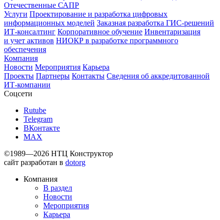
Отечественные САПР
Услуги
Проектирование и разработка цифровых
информационных моделей
Заказная разработка ГИС‑решений
ИТ-консалтинг
Корпоративное обучение
Инвентаризация
и учет активов
НИОКР в разработке программного
обеспечения
Компания
Новости
Мероприятия
Карьера
Проекты
Партнеры
Контакты
Сведения об аккредитованной
ИТ-компании
Соцсети
Rutube
Telegram
ВКонтакте
MAX
©1989—2026 НТЦ Конструктор
сайт разработан в
dotorg
Компания
В раздел
Новости
Мероприятия
Карьера