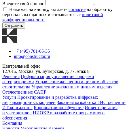
Введите свой вопрос
Нажимая на кнопку, вы даете
согласие
на обработку
персональных данных и соглашаетесь с
политикой
конфиденциальности
.
Отправить
+7 (495) 781-05-35
info@constructor.ru
Центральный офис
127015, Москва, ул. Бутырская, д. 77, этаж 8
Решения
Цифровизация управления городами
и территориями
Управление жизненным циклом объектов
строительства
Управление жизненным циклом изделия
Отечественные САПР
Услуги
Проектирование и разработка цифровых
информационных моделей
Заказная разработка ГИС‑решений
ИТ-консалтинг
Корпоративное обучение
Инвентаризация
и учет активов
НИОКР в разработке программного
обеспечения
Компания
Новости
Мероприятия
Карьера