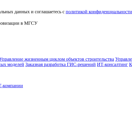
альных данных и соглашаетесь с
политикой конфиденциальности
Управление жизненным циклом объектов строительства
Управле
ных моделей
Заказная разработка ГИС‑решений
ИТ-консалтинг
К
Т-компании