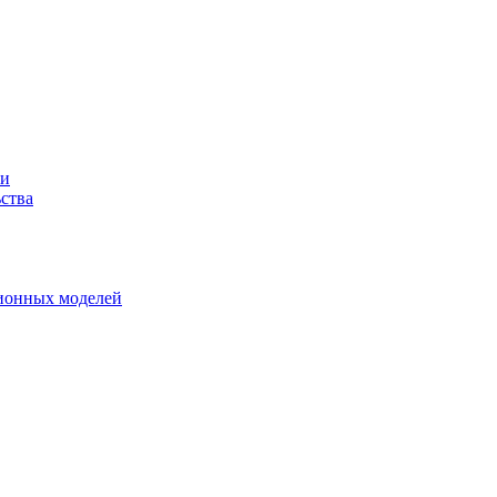
ми
ства
ионных моделей