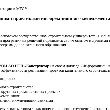
овизации в МГСУ
чшими практиками информационного менеджмента 
осковском государственном строительном университете (НИУ М
ики программных решений поделились своим опытом и лучшими 
рограмм дополнительного образования.
ТРОЙ АО НТЦ «Конструктор»
в своём докладе «Информационны
я эффективности реализации проектов капитального строительст
вопросы:
ьного строительства
в крупных промышленных проектах
 компаниями
авления инженерными данными
дует рассматривать как проект внедрения изменений, а значит 