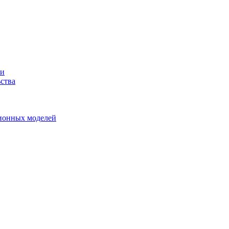
ми
ства
ионных моделей