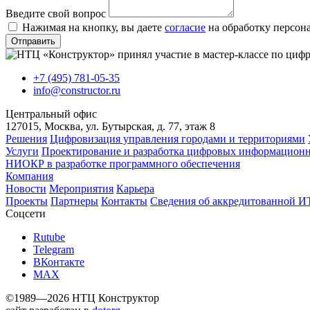
Введите свой вопрос
Нажимая на кнопку, вы даете
согласие
на обработку персон
Отправить
+7 (495) 781-05-35
info@constructor.ru
Центральный офис
127015, Москва, ул. Бутырская, д. 77, этаж 8
Решения
Цифровизация управления городами и территориями
Услуги
Проектирование и разработка цифровых информацион
НИОКР в разработке программного обеспечения
Компания
Новости
Мероприятия
Карьера
Проекты
Партнеры
Контакты
Сведения об аккредитованной И
Соцсети
Rutube
Telegram
ВКонтакте
MAX
©1989—2026 НТЦ Конструктор